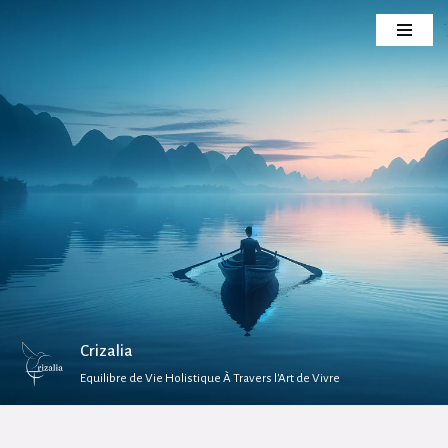
Aller
au
contenu
Crizalia
Equilibre de Vie Holistique À Travers l'Art de Vivre