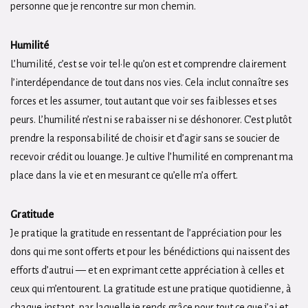
personne que je rencontre sur mon chemin.
Humilité
L’humilité, c’est se voir tel·le qu’on est et comprendre clairement
l’interdépendance de tout dans nos vies. Cela inclut connaître ses
forces et les assumer, tout autant que voir ses faiblesses et ses
peurs. L’humilité n’est ni se rabaisser ni se déshonorer. C’est plutôt
prendre la responsabilité de choisir et d’agir sans se soucier de
recevoir crédit ou louange. Je cultive l’humilité en comprenant ma
place dans la vie et en mesurant ce qu’elle m’a offert.
Gratitude
Je pratique la gratitude en ressentant de l’appréciation pour les
dons qui me sont offerts et pour les bénédictions qui naissent des
efforts d’autrui — et en exprimant cette appréciation à celles et
ceux qui m’entourent. La gratitude est une pratique quotidienne, à
chaque instant, par laquelle je rends grâce pour tout ce que j’ai et