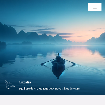
Aller
au
contenu
Crizalia
Equilibre de Vie Holistique À Travers l'Art de Vivre