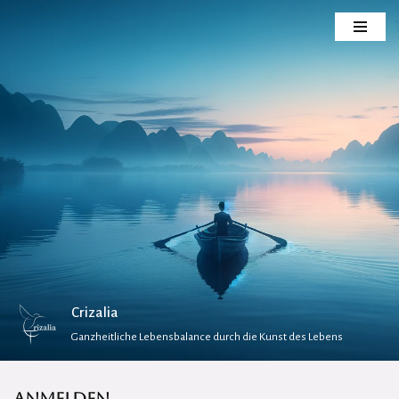
Zum
Inhalt
springen
Crizalia
Ganzheitliche Lebensbalance durch die Kunst des Lebens