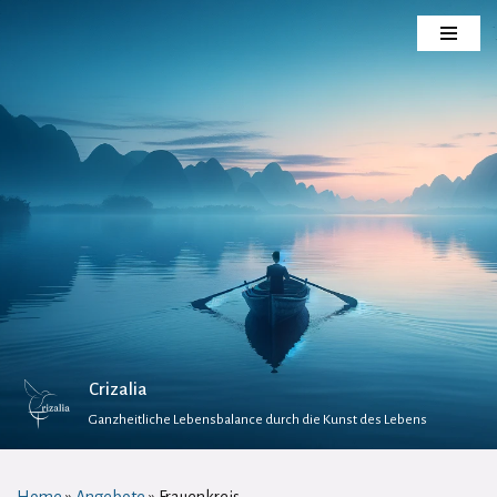
Zum
Inhalt
springen
Crizalia
Ganzheitliche Lebensbalance durch die Kunst des Lebens