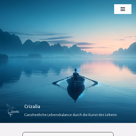
Zum
Inhalt
springen
Crizalia
Ganzheitliche Lebensbalance durch die Kunst des Lebens