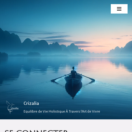
Aller
au
contenu
Crizalia
Equilibre de Vie Holistique À Travers l'Art de Vivre