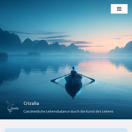
Zum
Inhalt
springen
Crizalia
Ganzheitliche Lebensbalance durch die Kunst des Lebens