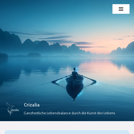
Zum
Inhalt
springen
Crizalia
Ganzheitliche Lebensbalance durch die Kunst des Lebens